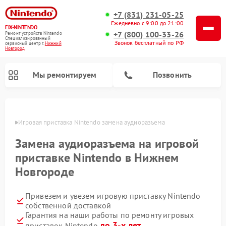
+7 (831) 231-05-25
Ежедневно с 9:00 до 21:00
FIX-NINTENDO
+7 (800) 100-33-26
Ремонт устройств Nintendo
Специализированный
Звонок бесплатный по РФ
cервисный центр г.
Нижний
Новгород
Мы ремонтируем
Позвонить
ороде
Игровая приставка Nintendo замена аудиоразъема
Ремонт игровых приставок Nintendo
Замена аудиоразъема на игровой
приставке Nintendo в Нижнем
Новгороде
Привезем и увезем игровую приставку Nintendo
собственной доставкой
Гарантия на наши работы по ремонту игровых
до 3-х лет
приставок Nintendo