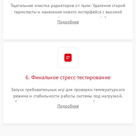
Тщательная очистка радиаторов от пыли. Удаление старой
термопасты и нанесение нового интерфейса с высокой
теплопроводностью (или жидкого металла). Замена
Подробнее
термопрокладок. Аккуратная сборка консоли и подключение
шлейфов.
6. Финальное стресс-тестирование
Запуск требовательных игр для проверки температурного
режима и стабильности работы системы под нагрузкой.
Тестирование привода, синхронизации беспроводных
Подробнее
геймпадов, выхода в сеть и выдачи изображения без
артефактов.