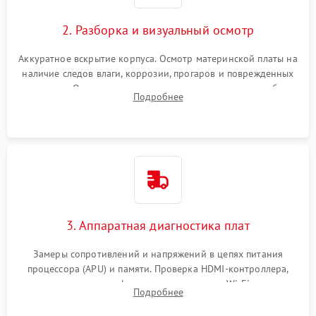
2. Разборка и визуальный осмотр
Аккуратное вскрытие корпуса. Осмотр материнской платы на
наличие следов влаги, коррозии, прогаров и поврежденных
элементов. Оценка состояния системы охлаждения, турбины
Подробнее
кулера и степени загрязнения радиатора пылью.
3. Аппаратная диагностика плат
Замеры сопротивлений и напряжений в цепях питания
процессора (APU) и памяти. Проверка HDMI-контроллера,
микросхем флеш-памяти и модуля Wi-Fi
Подробнее