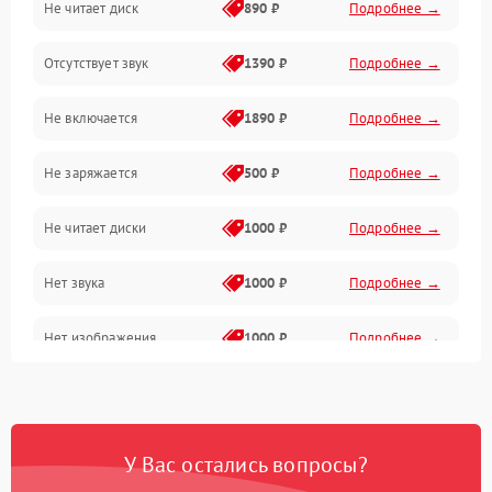
Не читает диск
890 ₽
Подробнее →
Звук и аудиовыходы
Отсутствует звук
1390 ₽
Подробнее →
Диски и привод
Не включается
1890 ₽
Подробнее →
Сеть и онлайн
Не заряжается
500 ₽
Подробнее →
Геймпады и аксессуары
Не читает диски
1000 ₽
Подробнее →
Разъёмы и корпус
Нет звука
1000 ₽
Подробнее →
Питание и электрика
Нет изображения
1000 ₽
Подробнее →
Перегрев и охлаждение
Память и накопители
Изображение
У Вас остались вопросы?