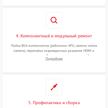
4. Компонентный и модульный ремонт
Пайка BGA-компонентов (реболлинг APU, замена чипов
памяти), перепайка поврежденных разъемов HDMI и
контроллеров питания. Восстановление дорожек. Замена
Подробнее
неисправного жесткого диска, SSD или лазерной головки
привода.
5. Профилактика и сборка