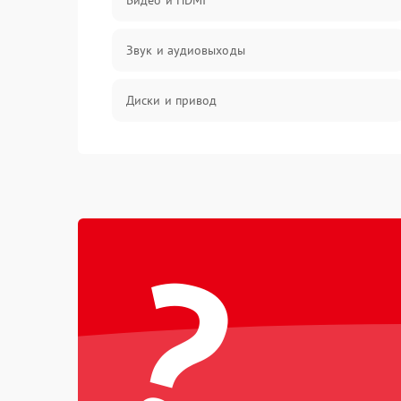
Видео и HDMI
Звук и аудиовыходы
Диски и привод
Сеть и онлайн
Геймпады и аксессуары
?
Разъёмы и корпус
Питание и электрика
Перегрев и охлаждение