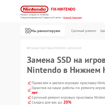
FIX-NINTENDO
Ремонт устройств Nintendo
Специализированный cервисный центр г.
Нижний Новгород
Мы ремонтируем
Срочный ремонт
Це
Ремонт игровых приставок Nintendo
в Нижнем Новгороде
Игровая приставка Nintendo замена ssd
Замена SSD на игро
Nintendo в Нижнем 
Привезем и увезем игровую приставку Nin
Гарантия на наши работы по ремонту игро
лет
Срочный ремонт игровых приставок Ninten
20%
Скидка для вас до